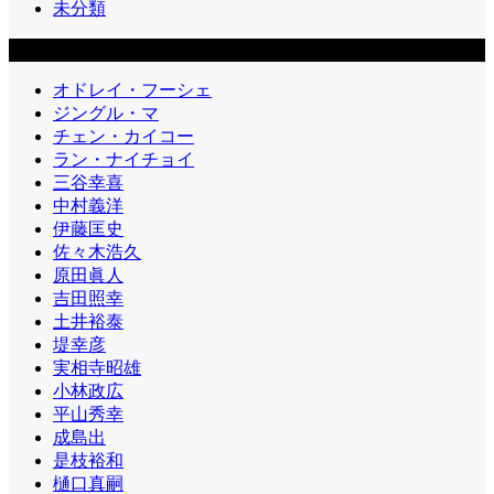
未分類
カテゴリー2
オドレイ・フーシェ
ジングル・マ
チェン・カイコー
ラン・ナイチョイ
三谷幸喜
中村義洋
伊藤匡史
佐々木浩久
原田眞人
吉田照幸
土井裕泰
堤幸彦
実相寺昭雄
小林政広
平山秀幸
成島出
是枝裕和
樋口真嗣