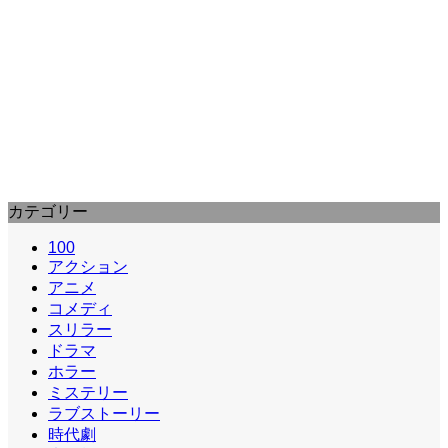
原田眞人
伝染歌 (2007) : The Suicide Song
「着信アリ」をヒットさせた秋元康が、欧州の“自殺ソ
ング”の伝説を基に企画したホラー。松田龍平、伊勢谷
友介ら豪華俳優陣に…
カテゴリー
100
アクション
アニメ
コメディ
スリラー
ドラマ
ホラー
ミステリー
ラブストーリー
時代劇