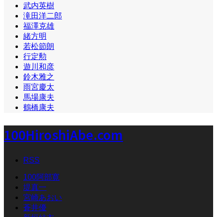
武内英樹
滝田洋二郎
福澤克雄
緒方明
若松節朗
行定勲
遊川和彦
鈴木雅之
雨宮慶太
馬場康夫
鶴橋康夫
100HiroshiAbe.com
RSS
100阿部寛
堤真一
宮崎あおい
蒼井優