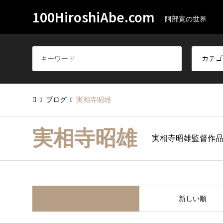
100HiroshiAbe.com
阿部寛の世界
ブログ
実相寺昭雄
実相寺昭雄
実相寺昭雄監督作
並べ替え条件
新しい順