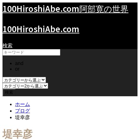
100HiroshiAbe.com
阿部寛の世界
100HiroshiAbe.com
検索
and
or
ホーム
ブログ
堤幸彦
堤幸彦