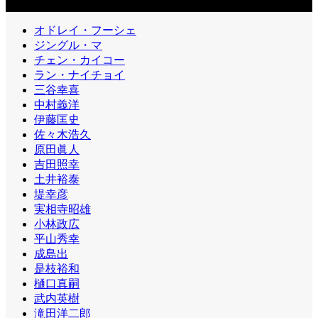
カテゴリー2
オドレイ・フーシェ
ジングル・マ
チェン・カイコー
ラン・ナイチョイ
三谷幸喜
中村義洋
伊藤匡史
佐々木浩久
原田眞人
吉田照幸
土井裕泰
堤幸彦
実相寺昭雄
小林政広
平山秀幸
成島出
是枝裕和
樋口真嗣
武内英樹
滝田洋二郎