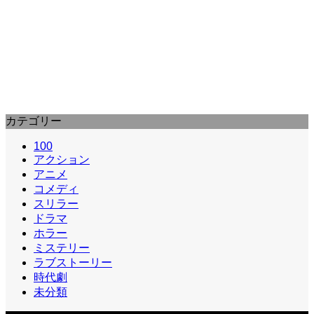
Movie
超常現象などの題材をコミカルに描いた人気テレビド
ラマの映画化。過疎化した寒村を舞台に、自称天才奇
術師と天才物理学者の…
カテゴリー
100
アクション
アニメ
コメディ
スリラー
ドラマ
ホラー
ミステリー
ラブストーリー
時代劇
未分類