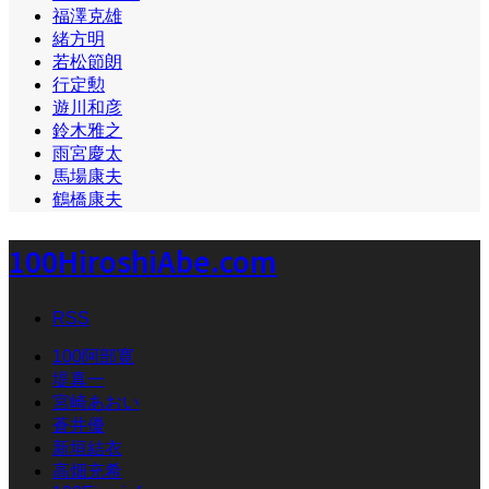
福澤克雄
緒方明
若松節朗
行定勲
遊川和彦
鈴木雅之
雨宮慶太
馬場康夫
鶴橋康夫
100HiroshiAbe.com
RSS
100阿部寛
堤真一
宮崎あおい
蒼井優
新垣結衣
高畑充希