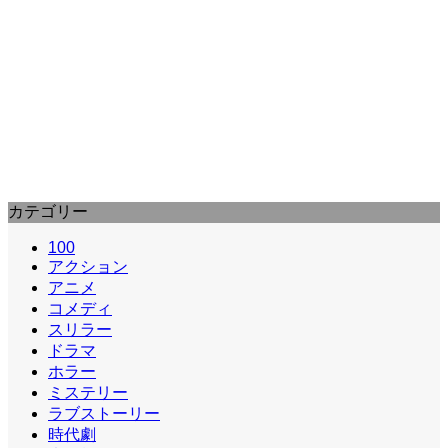
雨宮慶太
タオの月 (1997) : Moon Over Tao
封印された怪物を倒すべく、地球人と異星人が力を合
わせて戦う姿を描いたＳＦ時代劇。監督は「人造人間
ハカイダー」の雨宮慶…
カテゴリー
100
アクション
アニメ
コメディ
スリラー
ドラマ
ホラー
ミステリー
ラブストーリー
時代劇