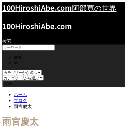
100HiroshiAbe.com
阿部寛の世界
100HiroshiAbe.com
検索
and
or
ホーム
ブログ
雨宮慶太
雨宮慶太