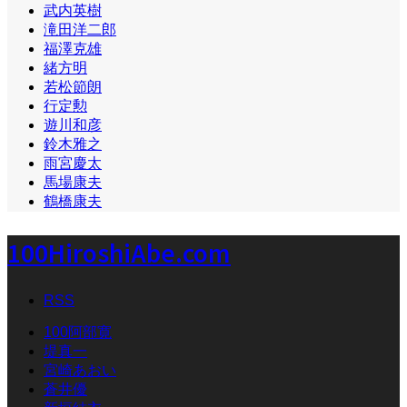
武内英樹
滝田洋二郎
福澤克雄
緒方明
若松節朗
行定勲
遊川和彦
鈴木雅之
雨宮慶太
馬場康夫
鶴橋康夫
100HiroshiAbe.com
RSS
100阿部寛
堤真一
宮崎あおい
蒼井優