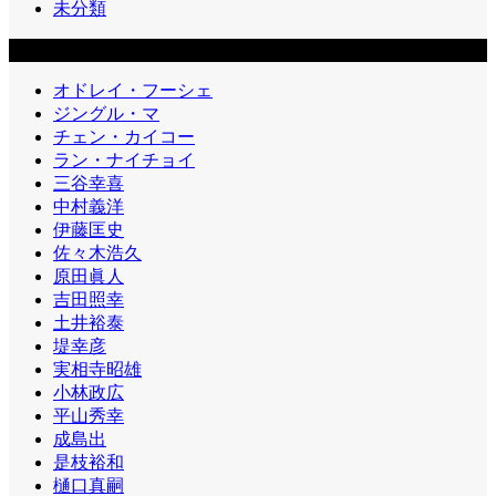
未分類
カテゴリー2
オドレイ・フーシェ
ジングル・マ
チェン・カイコー
ラン・ナイチョイ
三谷幸喜
中村義洋
伊藤匡史
佐々木浩久
原田眞人
吉田照幸
土井裕泰
堤幸彦
実相寺昭雄
小林政広
平山秀幸
成島出
是枝裕和
樋口真嗣