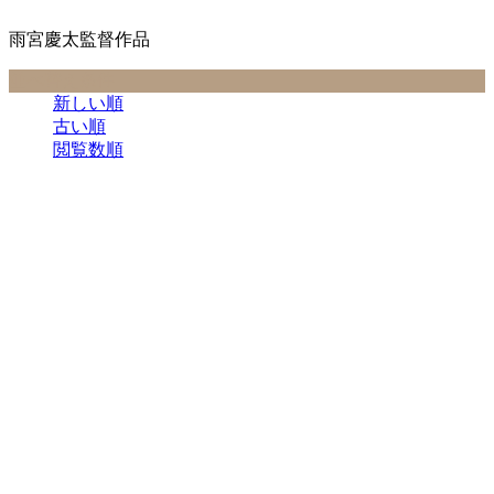
雨宮慶太監督作品
並べ替え条件
新しい順
古い順
閲覧数順
アクション