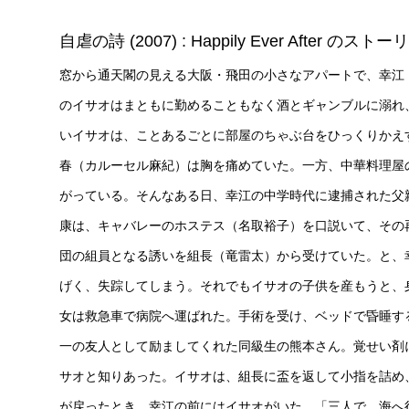
自虐の詩 (2007) : Happily Ever After のストー
窓から通天閣の見える大阪・飛田の小さなアパートで、幸江
のイサオはまともに勤めることもなく酒とギャンブルに溺れ
いイサオは、ことあるごとに部屋のちゃぶ台をひっくりかえ
春（カルーセル麻紀）は胸を痛めていた。一方、中華料理屋
がっている。そんなある日、幸江の中学時代に逮捕された父
康は、キャバレーのホステス（名取裕子）を口説いて、その
団の組員となる誘いを組長（竜雷太）から受けていた。と、
げく、失踪してしまう。それでもイサオの子供を産もうと、
女は救急車で病院へ運ばれた。手術を受け、ベッドで昏睡す
一の友人として励ましてくれた同級生の熊本さん。覚せい剤
サオと知りあった。イサオは、組長に盃を返して小指を詰め
が戻ったとき、幸江の前にはイサオがいた。「三人で、海へ