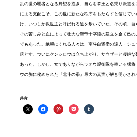
乱の世の覇者となる野望を抱き、自らを拳王と名乗り派道を
による支配こそ、この世に新たな秩序をもたらすと信じてい
け、いつしか救世主と呼ばれる道を歩いていた。その頃、自
その苦しみと血によって壮大な聖帝十字陵の建立を企て己の
でもあった。絶望にくれる人々は、南斗白鷺拳の達人・シュ
落とす。ついにケンシロウは立ち上がり、サウザーと凄絶な
あった。しかし、女でありながらラオウ親衛隊を率いる猛将
ウの胸に秘められた『北斗の拳』最大の真実が解き明かされ
共有: