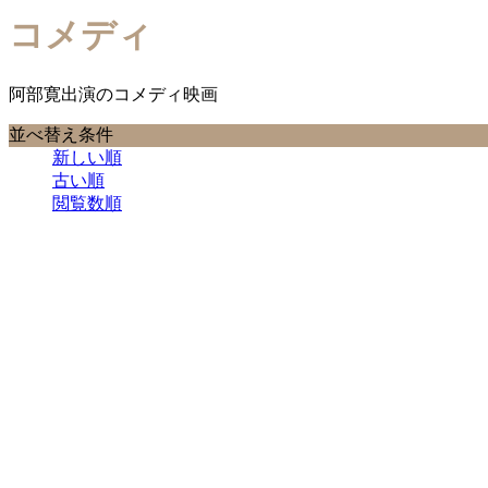
コメディ
阿部寛出演のコメディ映画
並べ替え条件
新しい順
古い順
閲覧数順

1
2
